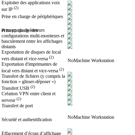
Exploiter des applications voix
(2)
sur IP
Prise en charge de périphériques
et mappage de lecteurs
Prise en charge des
configurations multi-moniteurs et
basculement entre les affichages
distants
Exportation de disques de local
(2)
vers distant et vice-versa
NoMachine Workstation
Exportation d'imprimantes de
(2)
local vers distant et vice-versa
Transfert de fichiers (y compris la
fonction « glisser-déposer »)
(2)
Transfert USB
Création VPN entre client et
(2)
serveur
Transfert de port
NoMachine Workstation
Sécurité et authentification
Effacement d’écran d’affichage