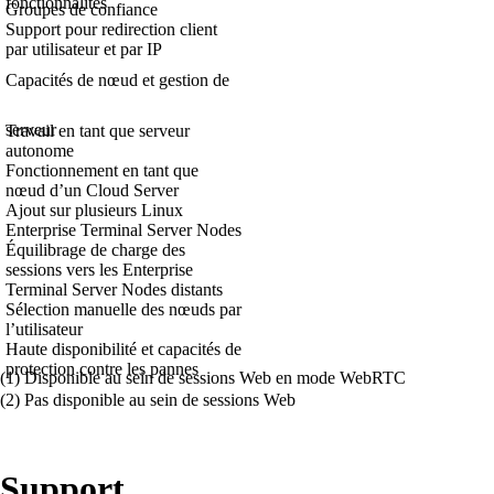
fonctionnalités
Groupes de confiance
Support pour redirection client
par utilisateur et par IP
Capacités de nœud et gestion de
serveur
Travail en tant que serveur
autonome
Fonctionnement en tant que
nœud d’un Cloud Server
Ajout sur plusieurs Linux
Enterprise Terminal Server Nodes
Équilibrage de charge des
sessions vers les Enterprise
Terminal Server Nodes distants
Sélection manuelle des nœuds par
l’utilisateur
Haute disponibilité et capacités de
protection contre les pannes
(1) Disponible au sein de sessions Web en mode WebRTC
(2) Pas disponible au sein de sessions Web
Support