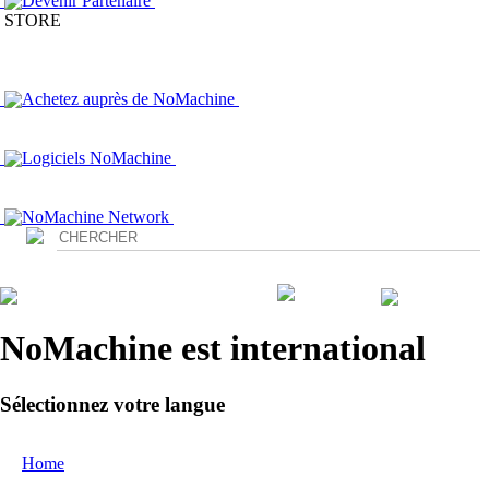
Devenir Partenaire
STORE
Achetez auprès de NoMachine
Logiciels NoMachine
NoMachine Network
Login
NoMachine est international
Sélectionnez votre langue
Home
/ World wide page