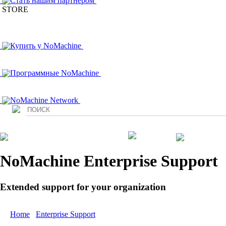
Стать нашим партнером
STORE
Купить у NoMachine
Программные NoMachine
NoMachine Network
Login
NoMachine Enterprise Support
Extended support for your organization
Home
/
Enterprise Support
/ Mission Support