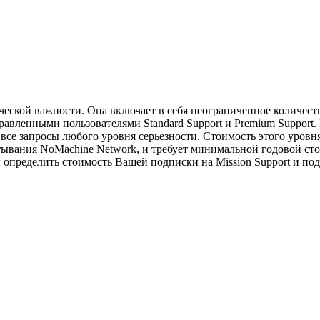
ческой важности. Она включает в себя неограниченное количеств
вленными пользователями Standard Support и Premium Support. 
а все запросы любого уровня серьезности. Стоимость этого уров
вания NoMachine Network, и требует минимальной годовой стои
обы определить стоимость Вашей подписки на Mission Support и п