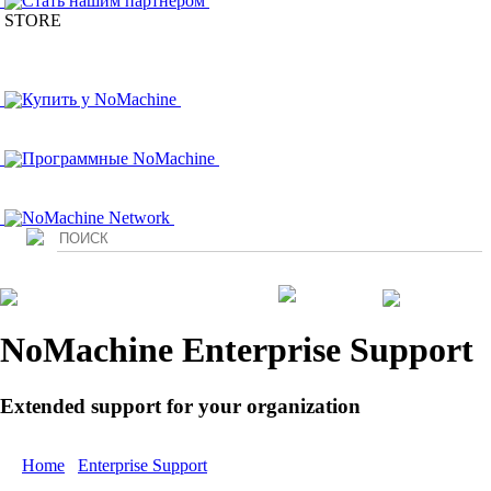
Стать нашим партнером
STORE
Купить у NoMachine
Программные NoMachine
NoMachine Network
Login
NoMachine Enterprise Support
Extended support for your organization
Home
/
Enterprise Support
/ Premium Support