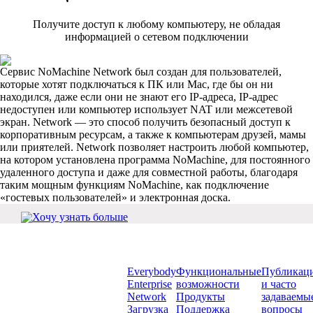
Получите доступ к любому компьютеру, не обладая
информацией о сетевом подключении
Сервис NoMachine Network был создан для пользователей,
которые хотят подключаться к ПК или Mac, где бы он ни
находился, даже если они не знают его IP-адреса, IP-адрес
недоступен или компьютер использует NAT или межсетевой
экран. Network — это способ получить безопасный доступ к
корпоративным ресурсам, а также к компьютерам друзей, мамы
или приятелей. Network позволяет настроить любой компьютер,
на котором установлена программа NoMachine, для постоянного
удаленного доступа и даже для совместной работы, благодаря
таким мощным функциям NoMachine, как подключение
«гостевых пользователей» и электронная доска.
Хочу узнать больше
Следите за
Главная
Подробнее
Ресурсы
нами
Everybody
Функциональные
Публикац
Enterprise
возможности
и часто
Network
Продукты
задаваемы
Загрузка
Поддержка
вопросы