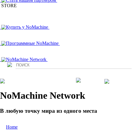
Стать нашим партнером
STORE
Купить у NoMachine
Программные NoMachine
NoMachine Network
Login
NoMachine Network
В любую точку мира из одного места
Home
/ Network