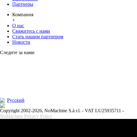
Партнеры
Компания
+
О нас
Свяжитесь с нами
Стать нашим партнером
Новости
Следите за нами
Pусский
Copyright 2002-2026, NoMachine S.à r.l. - VAT LU25935711 -
NoMachine Privacy Policy
Этот веб-сайт использует файлы cookie, чтобы помочь нам
предложить вам наилучшие возможности при посещении