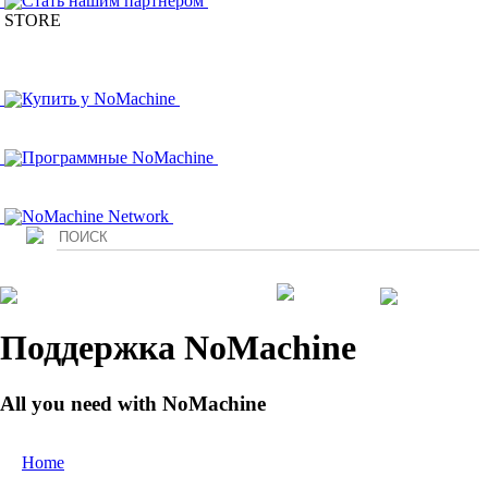
Стать нашим партнером
STORE
Купить у NoMachine
Программные NoMachine
NoMachine Network
Login
Поддержка NoMachine
All you need with NoMachine
Home
/ Support