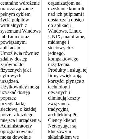
centralne wdrożenie
organizacjom na
oraz zarządzanie
uzyskanie kontroli
pełnym cyklem
nad ich pulpitami i
życia pulpitów
dostarczają dostęp
wirtualnych z
do aplikacji
systemami Windows
Windows, Linux,
lub Linux oraz
UNIX, mainframe,
powiązanymi
midrange i
aplikacjami.
sieciowych z
Umożliwia również
jednego,
zdalny dostęp
kompaktowego
zarówno do
urządzenia.
fizycznych jak i
Produkty i usługi tej
cyfrowych
firmy zwiększają
urządzeń.
korzyści płynące z
Użytkownicy mogą
technologii
uzyskać dostęp
otwartych i
poprzez
eliminują koszty
przeglądarkę
związane z
sieciową, o każdej
tradycyjną
porze, z każdego
architekturą PC.
miejsca i urządzenia.
Ciency klienci
Administratorzy
Netvoyager są
oprogramowania
kluczowym
mogą dowolnie
składnikiem we