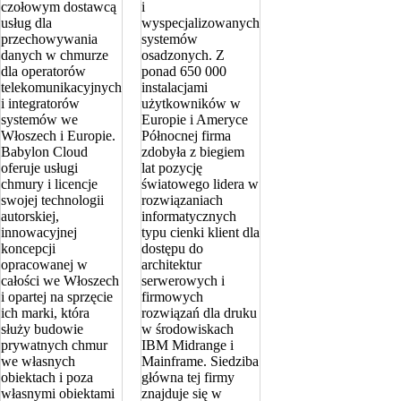
czołowym dostawcą
i
usług dla
wyspecjalizowanych
przechowywania
systemów
danych w chmurze
osadzonych. Z
dla operatorów
ponad 650 000
telekomunikacyjnych
instalacjami
i integratorów
użytkowników w
systemów we
Europie i Ameryce
Włoszech i Europie.
Północnej firma
Babylon Cloud
zdobyła z biegiem
oferuje usługi
lat pozycję
chmury i licencje
światowego lidera w
swojej technologii
rozwiązaniach
autorskiej,
informatycznych
innowacyjnej
typu cienki klient dla
koncepcji
dostępu do
opracowanej w
architektur
całości we Włoszech
serwerowych i
i opartej na sprzęcie
firmowych
ich marki, która
rozwiązań dla druku
służy budowie
w środowiskach
prywatnych chmur
IBM Midrange i
we własnych
Mainframe. Siedziba
obiektach i poza
główna tej firmy
własnymi obiektami
znajduje się w