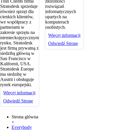
Thin Clients firma
złożoności
Stratodesk sprzedaje
rozwiązań
również sprzęt dla
informatycznych
cienkich klientów,
opartych na
we współpracy z
komputerach
partnerami w
osobistych.
zakresie sprzętu na
Więcej informacji
niemieckojęzycznym
rynku. Stratodesk
Odwiedź Stronę
jest firmą prywatną z
siedzibą główną w
San Francisco w
Kalifornii, USA.
Stratodesk Europe
ma siedzibę w
Austrii i obsługuje
rynek europejski.
Więcej informacji
Odwiedź Stronę
Strona glówna
+
Everybody