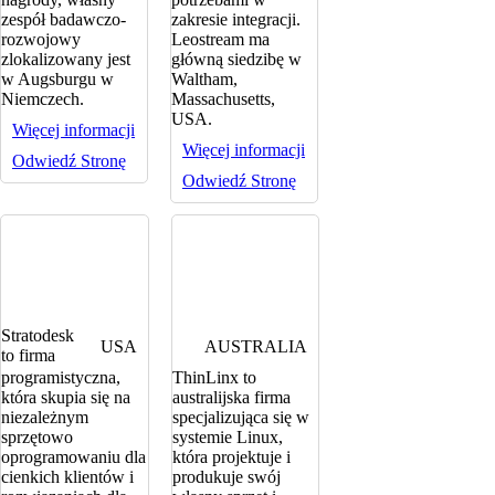
zespół badawczo-
zakresie integracji.
rozwojowy
Leostream ma
zlokalizowany jest
główną siedzibę w
w Augsburgu w
Waltham,
Niemczech.
Massachusetts,
USA.
Więcej informacji
Więcej informacji
Odwiedź Stronę
Odwiedź Stronę
Stratodesk
USA
AUSTRALIA
to firma
programistyczna,
ThinLinx to
która skupia się na
australijska firma
niezależnym
specjalizująca się w
sprzętowo
systemie Linux,
oprogramowaniu dla
która projektuje i
cienkich klientów i
produkuje swój