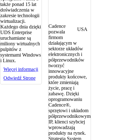
także ponad 15 lat
doświadczenia w
zakresie technologii
wirtualizacji.
Cadence
Każdego dnia dzięki
USA
pozwala
UDS Enterprise
firmom
uruchamiane są
działającym w
miliony wirtualnych
sektorze układów
pulpitów z
elektronicznych i
systemami Windows
półprzewodników
i Linux.
tworzyć
Więcej informacji
innowacyjne
produkty końcowe,
Odwiedź Stronę
które zmieniają
życie, pracę i
zabawę. Dzięki
oprogramowaniu
Cadence®,
sprzętowi i układom
półprzewodnikowym
IP, klienci szybciej
wprowadzają
produkty na rynek.
Strategia System