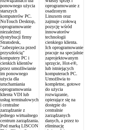
rozwiązaniach dla
własny sprzęt i
ponownego użycia
oprogramowanie z
starszych
osadzonym
komputerów PC.
Linuxem oraz
NoTouch Desktop,
zajmuje czołową
oprogramowanie
pozycję wśród
niezależnej
innowatorów
dystrybucji firmy
technologii
Stratodesk,
cienkiego klienta.
"zabezpiecza przed
Ich oprogramowanie
przyszłością"
pracuje na specjalnie
komputery PC i
zaprojektowanym
cienkich klientów
sprzęcie, Hot-e®,
przez umożliwianie
lub istniejących
im ponownego
komputerach PC.
użycia dla
Umożliwia to
uruchamiania
kompletne, gotowe
oprogramowania
do użycia
klienta VDI lub
rozwiązanie,
usług terminalowych
opierające się na
i centralne
dostępie do
zarządzanie z
centralnie
jednego wirtualnego
zarządzanych
centrum zarządzania.
danych, a przez to
Pod marką LISCON
eliminację