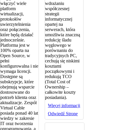
włączyć wiele
wdrażaniu
platform
współczesnej
wirtualizacji,
strategii
protokołów
informatycznej
uwierzytelnienia
opartej na
oraz połączenia,
serwerach, która
które będą działać
umożliwia znaczną
jednocześnie.
redukcję śladu
Platforma jest w
węglowego w
100% oparta na
porównaniu do
Open Source, w
tradycyjnych PC,
pełni
cechują się niskimi
konfigurowalna i nie
kosztami
wymaga licencji.
początkowymi i
Dostępne są
redukują TCO
subskrypcje, które
(Total Cost of
obejmują wsparcie
Ownership –
dostosowane do
całkowite koszty
potrzeb klienta oraz
posiadania).
aktualizacje. Zespół
Więcej informacji
Virtual Cable
posiada ponad 40 lat
Odwiedź Stronę
wiedzy w zakresie
IT oraz tworzenia
oprogramowania, a