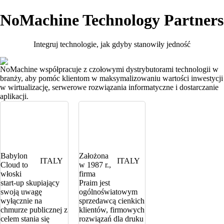
NoMachine Technology Partners
Integruj technologie, jak gdyby stanowiły jedność
NoMachine współpracuje z czołowymi dystrybutorami technologii w
branży, aby pomóc klientom w maksymalizowaniu wartości inwestycji
w wirtualizację, serwerowe rozwiązania informatyczne i dostarczanie
aplikacji.
Babylon
Założona
ITALY
ITALY
Cloud to
w 1987 r.,
włoski
firma
start-up skupiający
Praim jest
swoją uwagę
ogólnoświatowym
wyłącznie na
sprzedawcą cienkich
chmurze publicznej z
klientów, firmowych
celem stania się
rozwiązań dla druku