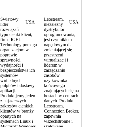
Światowy
Leostream,
USA
USA
lider
niezależny
rozwiązań
dystrybutor
typu cienki klient,
oprogramowania,
firma IGEL
jest czynnikiem
Technology pomaga
napędowym dla
organizacjom w
zmieniającej się
poprawie
przestrzeni
sprawności,
wirtualizacji i
wydajności i
liderem w
bezpieczeństwa ich
zarządzaniu
systemów
zasobów
wirtualnych
użytkownika
pulpitów i dostawy
końcowego
aplikacji.
znajdujących się na
Produkujemy jeden
hostach w centrach
z najszerszych
danych. Produkt
zakresów cienkich
Leostream,
klientów w branży,
Connection Broker,
opartych na
zapewnia
systemach Linux i
wszechstronne i
Microsoft Windows,
skalowane