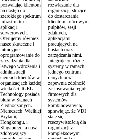
pozwalając klientom
rozwiązanie dla
na dostęp do
organizacji, służące
szerokiego spektrum
do dostarczania
infrastruktur i
klientom końcowym
aplikacji
pulpitów, sesji
serwerowych.
zdalnych,
Oferujemy również
aplikacjami
nasze skuteczne i
pracujących na
intuicyjne
hostach oraz
oprogramowanie do
zarządzania nimi.
zarządzania dla
Integruje on różne
łatwego wdrożenia i
systemy w ramach
administracji
jednego centrum
cienkich klientów w
danych oraz
organizacjach każdej
zapewnia zdolność
wielkości. IGEL
zastosowania reguł
Technology posiada
firmowych dla
biura w Stanach
systemów
Zjednoczonych,
kombinowanych,
Niemczech, Wielkiej
sprawiając, że VDI
Brytanii,
staje się
Hongkongu, i
rzeczywistością dla
Singapurze, a nasz
organizacji z
zdobywający
kompleksowymi
nagrody, własny
potrzebami w