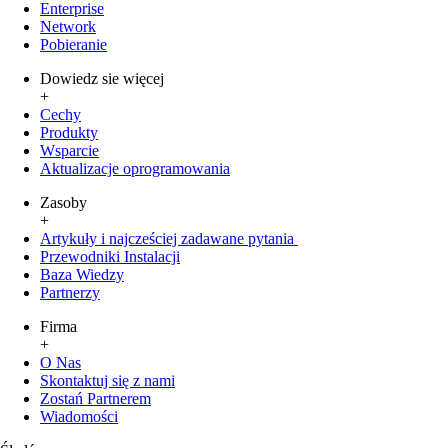
Enterprise
Network
Pobieranie
Dowiedz sie więcej
+
Cechy
Produkty
Wsparcie
Aktualizacje oprogramowania
Zasoby
+
Artykuły i najcześciej zadawane pytania
Przewodniki Instalacji
Baza Wiedzy
Partnerzy
Firma
+
O Nas
Skontaktuj się z nami
Zostań Partnerem
Wiadomości