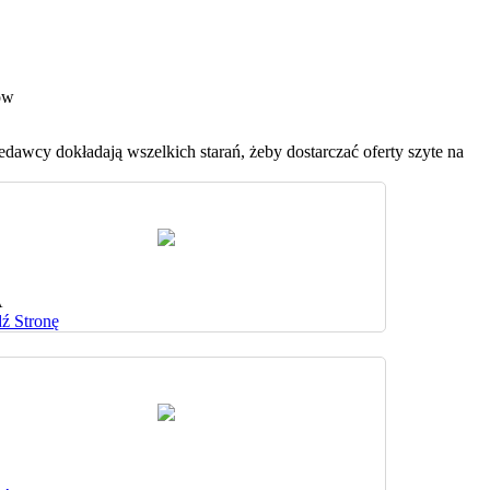
ów
awcy dokładają wszelkich starań, żeby dostarczać oferty szyte na
A
ź Stronę