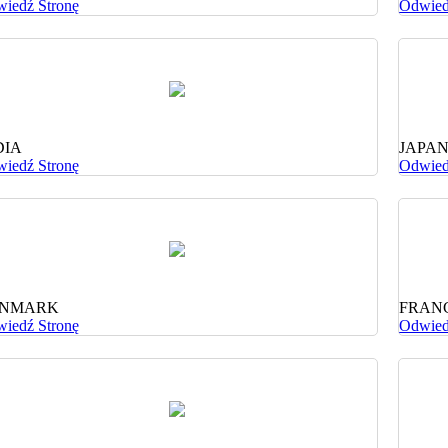
iedź Stronę
Odwied
DIA
JAPA
iedź Stronę
Odwied
NMARK
FRAN
iedź Stronę
Odwied