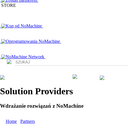
Zostan partnerem
STORE
Kup od NoMachine
Oprogramowania NoMachine
NoMachine Network
Login
Solution Providers
Wdrażanie rozwiązań z NoMachine
Home
/
Partners
/ Access Partners