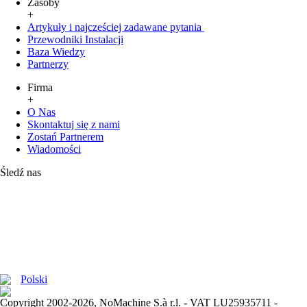
Zasoby
+
Artykuły i najcześciej zadawane pytania
Przewodniki Instalacji
Baza Wiedzy
Partnerzy
Firma
+
O Nas
Skontaktuj się z nami
Zostań Partnerem
Wiadomości
Śledź nas
Polski
Copyright 2002-2026, NoMachine S.à r.l. - VAT LU25935711 -