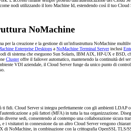
rk. L'accesso rimane sempre protetto dall'autenticazione del Cloud Serv
e nodi utilizzando il loro Machine Id, estendendo così il tuo Cloud Se
struttura NoMachine
a per la creazione e la gestione di un'infrastruttura NoMachine multili
achine Enterprise Desktops
a
NoMachine Terminal Server
inclusi
Ente
me nodi di sistema che eseguono Sun Solaris, IBM AIX, HP-UX e BSD, c
ione
Cluster
offre il failover automatico, mantenendo la continuità del ser
ente VDI aziendale, il Cloud Server funge da unico punto di controllo pe
so.
già ti fidi. Cloud Server si integra perfettamente con gli ambienti LDAP o
utenticazione a più fattori (MFA) in tutta la tua organizzazione. Disegn
i in diverse sedi, consentendo al contempo una collaborazione sicura tram
a, e i visitatori in connessione da un altro Cloud Server vengono chiaramen
-end NX di NoMachine, in combinazione con la crittografia OpenSSL TLS/