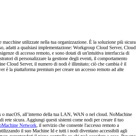
le macchine utilizzate nella tua organizzazione. È la soluzione più sicura
l'uso, adatti a qualsiasi implementazione: Workgroup Cloud Server, Cloud
genze di accesso remoto, e sono dotati di un'intuitiva interfaccia di
istratori di personalizzare la gestione degli eventi, il comportamento
chine Cloud Server, il numero di nodi è illimitato; ciò che cambia è il
r è la piattaforma premium per creare un accesso remoto ad alte
ndows o macOS, all’interno della tua LAN, WAN o nel cloud. NoMachine
di rete sicura. Aggiungi questi sistemi come nodi per creare il tuo
oMachine Network
, il servizio che consente l'accesso remoto a
tilizzando il suo Machine Id e tutti i nodi diventano accessibili agli