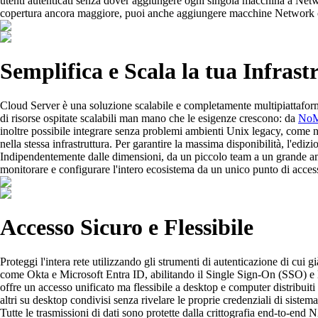
utenti autenticati senza dover aggiungere ogni singola macchina a Netwo
copertura ancora maggiore, puoi anche aggiungere macchine Network com
Semplifica e Scala la tua Infra
Cloud Server è una soluzione scalabile e completamente multipiattaform
di risorse ospitate scalabili man mano che le esigenze crescono: da
NoM
inoltre possibile integrare senza problemi ambienti Unix legacy, co
nella stessa infrastruttura. Per garantire la massima disponibilità, l'ediz
Indipendentemente dalle dimensioni, da un piccolo team a un grande ambi
monitorare e configurare l'intero ecosistema da un unico punto di acces
Accesso Sicuro e Flessibile
Proteggi l'intera rete utilizzando gli strumenti di autenticazione di cui 
come Okta e Microsoft Entra ID, abilitando il Single Sign-On (SSO) e l'a
offre un accesso unificato ma flessibile a desktop e computer distribuit
altri su desktop condivisi senza rivelare le proprie credenziali di sistem
Tutte le trasmissioni di dati sono protette dalla crittografia end-to