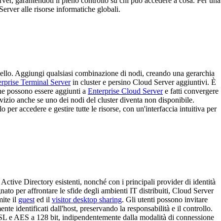
er, garantendoti il pieno controllo su chi può accedere a cosa. Per una
rver alle risorse informatiche globali.
vello. Aggiungi qualsiasi combinazione di nodi, creando una gerarchia
rprise Terminal Server
in cluster e persino Cloud Server aggiuntivi. È
he possono essere aggiunti a
Enterprise Cloud Server
e fatti convergere
vizio anche se uno dei nodi del cluster diventa non disponibile.
r accedere e gestire tutte le risorse, con un'interfaccia intuitiva per
 Active Directory esistenti, nonché con i principali provider di identità
ato per affrontare le sfide degli ambienti IT distribuiti, Cloud Server
ite il
guest
ed il
visitor desktop sharing
. Gli utenti possono invitare
te identificati dall'host, preservando la responsabilità e il controllo.
SSL e AES a 128 bit, indipendentemente dalla modalità di connessione