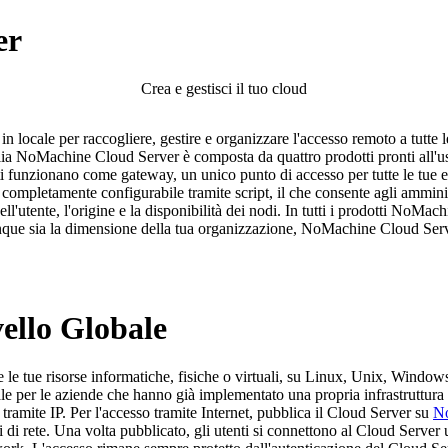
er
Crea e gestisci il tuo cloud
in locale per raccogliere, gestire e organizzare l'accesso remoto a tutte 
amiglia NoMachine Cloud Server è composta da quattro prodotti pronti al
 funzionano come gateway, un unico punto di accesso per tutte le tue esi
r è completamente configurabile tramite script, il che consente agli ammin
dell'utente, l'origine e la disponibilità dei nodi. In tutti i prodotti NoMa
ue sia la dimensione della tua organizzazione, NoMachine Cloud Serve
ello Globale
te le tue risorse informatiche, fisiche o virtuali, su Linux, Unix, Wi
ale per le aziende che hanno già implementato una propria infrastruttura 
 tramite IP. Per l'accesso tramite Internet, pubblica il Cloud Server su
N
 di rete. Una volta pubblicato, gli utenti si connettono al Cloud Server u