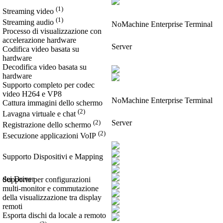
(1)
Streaming video
(1)
Streaming audio
NoMachine Enterprise Terminal
Processo di visualizzazione con
accelerazione hardware
Server
Codifica video basata su
hardware
Decodifica video basata su
hardware
Supporto completo per codec
video H264 e VP8
NoMachine Enterprise Terminal
Cattura immagini dello schermo
(2)
Lavagna virtuale e chat
(2)
Server
Registrazione dello schermo
(2)
Esecuzione applicazioni VoIP
Supporto Dispositivi e Mapping
dei Driver
Supporto per configurazioni
multi-monitor e commutazione
della visualizzazione tra display
remoti
Esporta dischi da locale a remoto