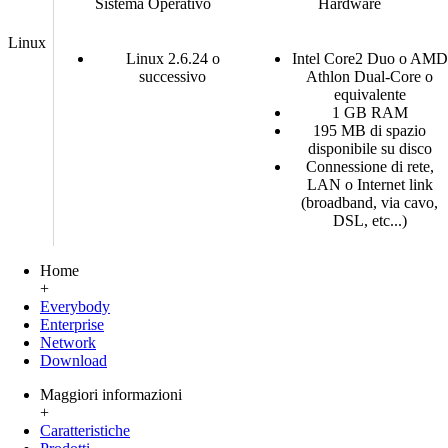
Sistema Operativo
Hardware
Linux
Linux 2.6.24 o
Intel Core2 Duo o AMD
successivo
Athlon Dual-Core o
equivalente
1 GB RAM
195 MB di spazio
disponibile su disco
Connessione di rete,
LAN o Internet link
(broadband, via cavo,
DSL, etc...)
Home
+
Everybody
Enterprise
Network
Download
Maggiori informazioni
+
Caratteristiche