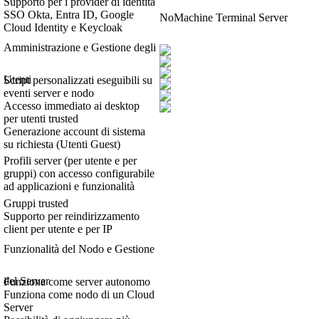
Supporto per i provider di identità
SSO Okta, Entra ID, Google
NoMachine Terminal Server
Cloud Identity e Keycloak
Amministrazione e Gestione degli
Utenti
Script personalizzati eseguibili su
eventi server e nodo
Accesso immediato ai desktop
per utenti trusted
Generazione account di sistema
su richiesta (Utenti Guest)
Profili server (per utente e per
gruppi) con accesso configurabile
ad applicazioni e funzionalità
Gruppi trusted
Supporto per reindirizzamento
client per utente e per IP
Funzionalità del Nodo e Gestione
del Server
Funziona come server autonomo
Funziona come nodo di un Cloud
Server