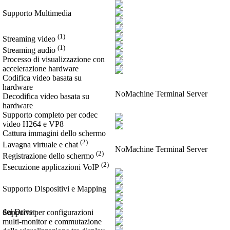
Supporto Multimedia
(1)
Streaming video
(1)
Streaming audio
Processo di visualizzazione con
accelerazione hardware
Codifica video basata su
hardware
NoMachine Terminal Server
Decodifica video basata su
hardware
Supporto completo per codec
video H264 e VP8
Cattura immagini dello schermo
(2)
Lavagna virtuale e chat
NoMachine Terminal Server
(2)
Registrazione dello schermo
(2)
Esecuzione applicazioni VoIP
Supporto Dispositivi e Mapping
dei Driver
Supporto per configurazioni
multi-monitor e commutazione