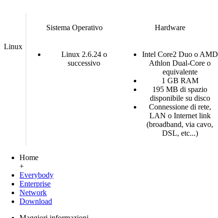
Sistema Operativo
Hardware
Linux
Linux 2.6.24 o
Intel Core2 Duo o AMD
successivo
Athlon Dual-Core o
equivalente
1 GB RAM
195 MB di spazio
disponibile su disco
Connessione di rete,
LAN o Internet link
(broadband, via cavo,
DSL, etc...)
Home
+
Everybody
Enterprise
Network
Download
Maggiori informazioni