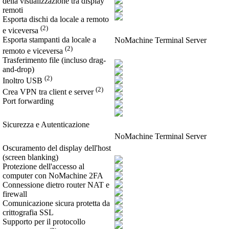
della visualizzazione tra display
remoti
Esporta dischi da locale a remoto
(2)
e viceversa
Esporta stampanti da locale a
NoMachine Terminal Server
(2)
remoto e viceversa
Trasferimento file (incluso drag-
and-drop)
(2)
Inoltro USB
(2)
Crea VPN tra client e server
Port forwarding
Sicurezza e Autenticazione
NoMachine Terminal Server
Oscuramento del display dell'host
(screen blanking)
Protezione dell'accesso al
computer con NoMachine 2FA
Connessione dietro router NAT e
firewall
Comunicazione sicura protetta da
crittografia SSL
Supporto per il protocollo