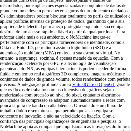
indústrias como design de chipsets, aeroespacial e análise de
macrodados, onde aplicações especializadas e conjuntos de dados de
grande volume devem permanecer seguros dentro do centro de dados.
Os administradores podem bloquear totalmente os perfis de utilizador e
aplicar políticas internas de proteção de dados, garantindo que a sua
propriedade intelectual permaneça protegida enquanto a sua equipa
desfruta de um acesso rápido e fiável a partir de qualquer local. Para
reforçar ainda mais o seu ambiente, o NoMachine integra-se
perfeitamente com os principais fornecedores de identidade, como a
Okta e a Entra ID, permitindo assim o login único (SSO) e a
autenticação multifator (MFA) em toda a sua estrutura virtual. No
entanto, a segurança, sozinha, é apenas metade da equação. Com a
renderização acelerada por GPU e a tecnologia de visualização
patenteada do NX, as equipas internacionais podem aceder de forma
fluida e em tempo real a gráficos 3D complexos, imagens médicas e
conjuntos de dados de grande volume, todos renderizados com perfeita
precisão. A integração profunda com o
VirtualGL e o OpenGL
garante
que os fluxos de trabalho com uso intensivo de gráficos sejam
renderizados com precisão ao nível do pixel, enquanto algoritmos
avançados de compressão se adaptam automaticamente a redes com
pouca largura de banda ou alta latência. O resultado é um fluxo de
trabalho fluido e sem atrasos, que permite que a sua equipa se
concentre na inovação, e não na velocidade da ligação. Com a
confiança das principais organizações de engenharia e pesquisa, o
NoMachine apoia as equipas que impulsionam as inovações do futuro,