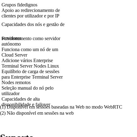
Grupos fidedignos
Apoio ao redirecionamento de
clientes por utilizador e por IP
Capacidades dos nós e gestão de
servidores
Funcionamento como servidor
autónomo
Funciona como um nó de um
Cloud Server
Adicione vários Enterprise
Terminal Server Nodes Linux
Equilíbrio de carga de sessões
para Enterprise Terminal Server
Nodes remotos
Seleção manual do nó pelo
utilizador
Capacidades de alta
disponibilidade e failover
(1) Disponível em sessões baseadas na Web no modo WebRTC
(2) Não disponível em sessões na web