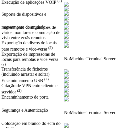
(2)
Execução de aplicações VOIP
Suporte de dispositivos e
mapeamento de unidade
Suporte para configurações de
vários monitores e comutação de
vista entre ecrãs remotos
Exportação de discos de locais
(2)
para remotos e vice-versa
Exportação de impressoras de
NoMachine Terminal Server
locais para remotas e vice-versa
(2)
Transferência de ficheiros
(incluindo arrastar e soltar)
(2)
Encaminhamento USB
Criação de VPN entre cliente e
(2)
servidor
Encaminhamento de porta
Segurança e Autenticação
NoMachine Terminal Server
Colocação em branco do ecrã do