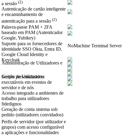
(2)
a sessão
Autenticação de cartão inteligente
e encaminhamento de
(2)
autenticação para a sessão
Palavra-passe PAM + 2FA
baseado em PAM (Autenticador
Google, Yubikey)
Suporte para os fornecedores de
NoMachine Terminal Server
identidade SSO Okta, Entra ID,
Google Cloud Identity e
Keycloak
Administração de Utilizadores e
Gestão de Utilizadores
Scripts personalizados
executáveis em eventos de
servidor e de nós
Acesso integrado a ambientes de
trabalho para utilizadores
fidedignos
Geração de conta sistema sob
pedido (utilizadores convidados)
Perfis de servidor (por utilizador e
grupos) com acesso configurável
a aplicações e funcionalidades