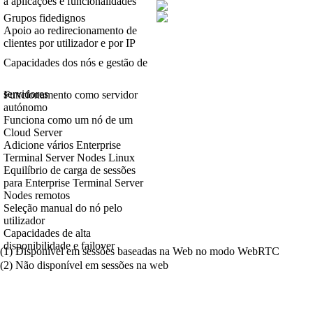
a aplicações e funcionalidades
Grupos fidedignos
Apoio ao redirecionamento de
clientes por utilizador e por IP
Capacidades dos nós e gestão de
servidores
Funcionamento como servidor
autónomo
Funciona como um nó de um
Cloud Server
Adicione vários Enterprise
Terminal Server Nodes Linux
Equilíbrio de carga de sessões
para Enterprise Terminal Server
Nodes remotos
Seleção manual do nó pelo
utilizador
Capacidades de alta
disponibilidade e failover
(1) Disponível em sessões baseadas na Web no modo WebRTC
(2) Não disponível em sessões na web