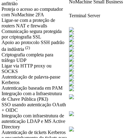
NoMachine Small Business
anfitrião
Proteja o acesso ao computador
com NoMachine 2FA
Terminal Server
Ligue-se com a proteção de
routers NAT e firewalls
Comunicação segura protegida
por criptografia SSL
Apoio ao protocolo SSH padrão
(2)
da indústria
Criptografia completa para
tráfego UDP
Ligar via HTTP proxy ou
SOCKS
Autenticação de palavra-passe
Kerberos
Autenticação baseada em PAM
Integração com a Infraestrutura
de Chave Pública (PKI)
SSO usando autenticação OAuth
+ OIDC
Integração com infraestrutura de
autenticação LDAP e MS Active
Directory
Autenticação de tickets Kerberos
e encaminhamento de tickets para