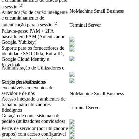
(2)
a sessão
NoMachine Small Business
Autenticação de cartão inteligente
e encaminhamento de
(2)
autenticação para a sessão
Terminal Server
Palavra-passe PAM + 2FA
baseado em PAM (Autenticador
Google, Yubikey)
Suporte para os fornecedores de
identidade SSO Okta, Entra ID,
Google Cloud Identity e
Keycloak
Administração de Utilizadores e
Gestão de Utilizadores
Scripts personalizados
executáveis em eventos de
servidor e de nós
NoMachine Small Business
Acesso integrado a ambientes de
trabalho para utilizadores
Terminal Server
fidedignos
Geração de conta sistema sob
pedido (utilizadores convidados)
Perfis de servidor (por utilizador e
grupos) com acesso configurável