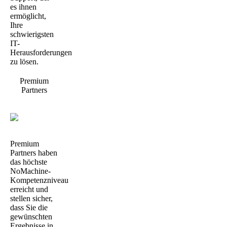
es ihnen
ermöglicht,
Ihre
schwierigsten
IT-
Herausforderungen
zu lösen.
Premium
Partners
Premium
Partners haben
das höchste
NoMachine-
Kompetenzniveau
erreicht und
stellen sicher,
dass Sie die
gewünschten
Ergebnisse in