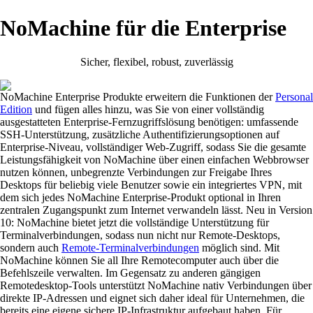
NoMachine für die Enterprise
Sicher, flexibel, robust, zuverlässig
NoMachine Enterprise Produkte erweitern die Funktionen der
Personal
Edition
und fügen alles hinzu, was Sie von einer vollständig
ausgestatteten Enterprise-Fernzugriffslösung benötigen: umfassende
SSH-Unterstützung, zusätzliche Authentifizierungsoptionen auf
Enterprise-Niveau, vollständiger Web-Zugriff, sodass Sie die gesamte
Leistungsfähigkeit von NoMachine über einen einfachen Webbrowser
nutzen können, unbegrenzte Verbindungen zur Freigabe Ihres
Desktops für beliebig viele Benutzer sowie ein integriertes VPN, mit
dem sich jedes NoMachine Enterprise-Produkt optional in Ihren
zentralen Zugangspunkt zum Internet verwandeln lässt. Neu in Version
10: NoMachine bietet jetzt die vollständige Unterstützung für
Terminalverbindungen, sodass nun nicht nur Remote-Desktops,
sondern auch
Remote-Terminalverbindungen
möglich sind. Mit
NoMachine können Sie all Ihre Remotecomputer auch über die
Befehlszeile verwalten. Im Gegensatz zu anderen gängigen
Remotedesktop-Tools unterstützt NoMachine nativ Verbindungen über
direkte IP-Adressen und eignet sich daher ideal für Unternehmen, die
bereits eine eigene sichere IP-Infrastruktur aufgebaut haben. Für