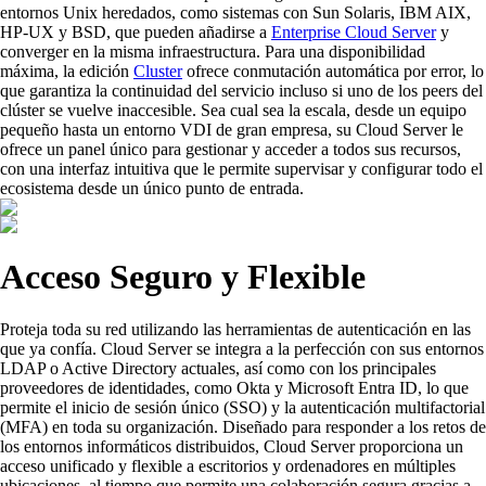
entornos Unix heredados, como sistemas con Sun Solaris, IBM AIX,
HP-UX y BSD, que pueden añadirse a
Enterprise Cloud Server
y
converger en la misma infraestructura. Para una disponibilidad
máxima, la edición
Cluster
ofrece conmutación automática por error, lo
que garantiza la continuidad del servicio incluso si uno de los peers del
clúster se vuelve inaccesible. Sea cual sea la escala, desde un equipo
pequeño hasta un entorno VDI de gran empresa, su Cloud Server le
ofrece un panel único para gestionar y acceder a todos sus recursos,
con una interfaz intuitiva que le permite supervisar y configurar todo el
ecosistema desde un único punto de entrada.
Acceso Seguro y Flexible
Proteja toda su red utilizando las herramientas de autenticación en las
que ya confía. Cloud Server se integra a la perfección con sus entornos
LDAP o Active Directory actuales, así como con los principales
proveedores de identidades, como Okta y Microsoft Entra ID, lo que
permite el inicio de sesión único (SSO) y la autenticación multifactorial
(MFA) en toda su organización. Diseñado para responder a los retos de
los entornos informáticos distribuidos, Cloud Server proporciona un
acceso unificado y flexible a escritorios y ordenadores en múltiples
ubicaciones, al tiempo que permite una colaboración segura gracias a