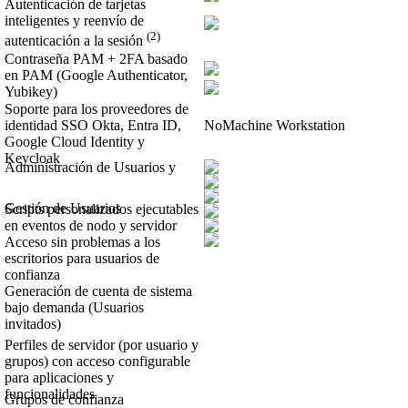
Autenticación de tarjetas
inteligentes y reenvío de
(2)
autenticación a la sesión
Contraseña PAM + 2FA basado
en PAM (Google Authenticator,
Yubikey)
Soporte para los proveedores de
identidad SSO Okta, Entra ID,
NoMachine Workstation
Google Cloud Identity y
Keycloak
Administración de Usuarios y
Gestión de Usuarios
Scripts personalizados ejecutables
en eventos de nodo y servidor
Acceso sin problemas a los
escritorios para usuarios de
confianza
Generación de cuenta de sistema
bajo demanda (Usuarios
invitados)
Perfiles de servidor (por usuario y
grupos) con acceso configurable
para aplicaciones y
funcionalidades
Grupos de confianza