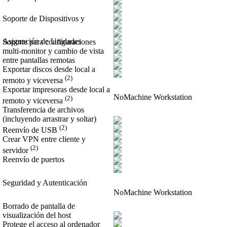
Soporte de Dispositivos y
Asignación de Unidades
Soporte para configuraciones
multi-monitor y cambio de vista
entre pantallas remotas
Exportar discos desde local a
(2)
remoto y viceversa
Exportar impresoras desde local a
NoMachine Workstation
(2)
remoto y viceversa
Transferencia de archivos
(incluyendo arrastrar y soltar)
(2)
Reenvío de USB
Crear VPN entre cliente y
(2)
servidor
Reenvío de puertos
Seguridad y Autenticación
NoMachine Workstation
Borrado de pantalla de
visualización del host
Protege el acceso al ordenador