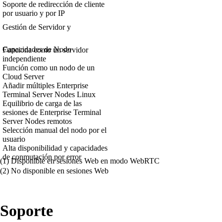
Soporte de redirección de cliente
por usuario y por IP
Gestión de Servidor y
Capacidades de Nodo
Funciona como un servidor
independiente
Función como un nodo de un
Cloud Server
Añadir múltiples Enterprise
Terminal Server Nodes Linux
Equilibrio de carga de las
sesiones de Enterprise Terminal
Server Nodes remotos
Selección manual del nodo por el
usuario
Alta disponibilidad y capacidades
de conmutación por error
(1) Disponible en sesiones Web en modo WebRTC
(2) No disponible en sesiones Web
Soporte