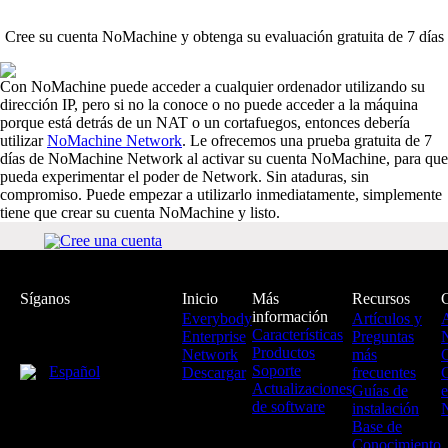
Cree su cuenta NoMachine y obtenga su evaluación gratuita de 7 días
Con NoMachine puede acceder a cualquier ordenador utilizando su
dirección IP, pero si no la conoce o no puede acceder a la máquina
porque está detrás de un NAT o un cortafuegos, entonces debería
utilizar
NoMachine Network
. Le ofrecemos una prueba gratuita de 7
días de NoMachine Network al activar su cuenta NoMachine, para que
pueda experimentar el poder de Network. Sin ataduras, sin
compromiso. Puede empezar a utilizarlo inmediatamente, simplemente
tiene que crear su cuenta NoMachine y listo.
Cree una cuenta
Síganos
Inicio
Más
Recursos
información
Everybody
Artículos y
Características
Enterprise
Preguntas
Productos
Network
más
Soporte
Español
Descargar
frecuentes
C
Actualizaciones
Guías de
e
de software
instalación
N
Base de
Conocimiento