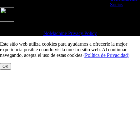
Socios
Copyright 2002-2026, NoMachine S.à r.l. - VAT LU25935711 -
NoMachine Privacy Policy
Este sitio web utiliza cookies para ayudarnos a ofrecerle la mejor
experiencia posible cuando visita nuestro sitio web. Al continuar
navegando, acepta el uso de estas cookies
(Política de Privacidad)
.