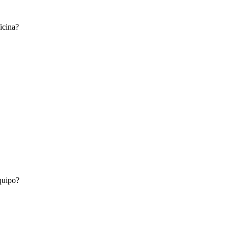
icina?
quipo?