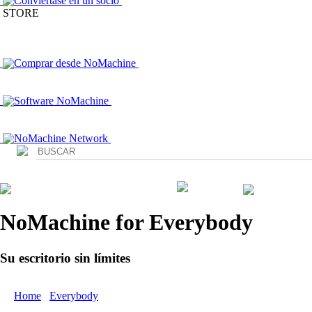
Conviértase en un socio
STORE
Comprar desde NoMachine
Software NoMachine
NoMachine Network
Login
NoMachine for Everybody
Su escritorio sin límites
Home
/
Everybody
/ NoMachine para Acceso Remoto