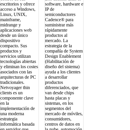
escritorios y ofrece
software, hardware e
acceso a Windows,
IP de
Linux, UNIX,
semiconductores
mainframe,
Cadence® para
midrange y
suministrar más
aplicaciones web
rápidamente
desde un único
productos al
dispositivo
mercado. La
compacto. Sus
estrategia de la
productos y
compañía de System
servicios utilizan
Design Enablement
tecnologías abiertas
(Habilitación de
y eliminan los costes
diseño del sistema)
asociados con las
ayuda a los clientes
arquitecturas de PC
a desarrollar
tradicionales.
productos
Netvoyager thin
diferenciados, que
clients es un
van desde chips
componente clave
hasta placas y
en la
sistemas, en los
implementación de
segmentos del
una moderna
mercado de móviles,
estrategia
consumidores,
informática basada
centros de datos en
en servidor que
la nube, automoción,